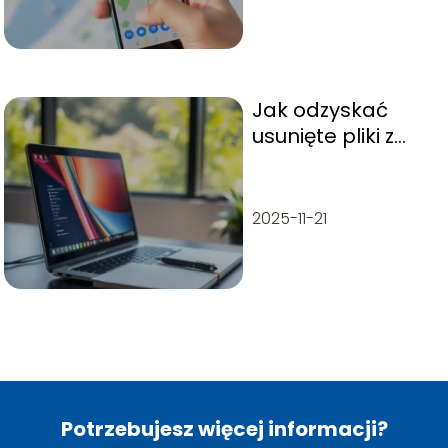
Jak odzyskać
usunięte pliki z
kosza Windows
10? Praktyczny
przewodnik
2025-11-21
Potrzebujesz więcej informacji?