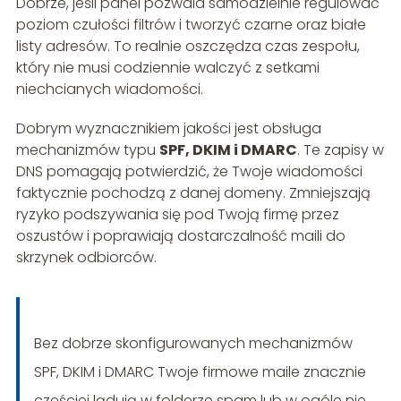
Dobrze, jeśli panel pozwala samodzielnie regulować
poziom czułości filtrów i tworzyć czarne oraz białe
listy adresów. To realnie oszczędza czas zespołu,
który nie musi codziennie walczyć z setkami
niechcianych wiadomości.
Dobrym wyznacznikiem jakości jest obsługa
mechanizmów typu
SPF, DKIM i DMARC
. Te zapisy w
DNS pomagają potwierdzić, że Twoje wiadomości
faktycznie pochodzą z danej domeny. Zmniejszają
ryzyko podszywania się pod Twoją firmę przez
oszustów i poprawiają dostarczalność maili do
skrzynek odbiorców.
Bez dobrze skonfigurowanych mechanizmów
SPF, DKIM i DMARC Twoje firmowe maile znacznie
częściej lądują w folderze spam lub w ogóle nie