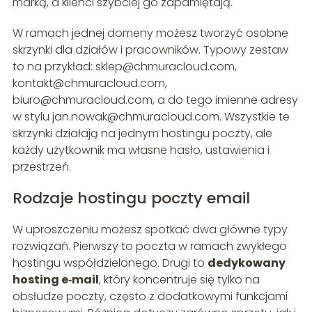
marką, a klienci szybciej go zapamiętają.
W ramach jednej domeny możesz tworzyć osobne
skrzynki dla działów i pracowników. Typowy zestaw
to na przykład:
sklep@chmuracloud.com
,
kontakt@chmuracloud.com
,
biuro@chmuracloud.com
, a do tego imienne adresy
w stylu
jan.nowak@chmuracloud.com
. Wszystkie te
skrzynki działają na jednym hostingu poczty, ale
każdy użytkownik ma własne hasło, ustawienia i
przestrzeń.
Rodzaje hostingu poczty email
W uproszczeniu możesz spotkać dwa główne typy
rozwiązań. Pierwszy to poczta w ramach zwykłego
hostingu współdzielonego. Drugi to
dedykowany
hosting e‑mail
, który koncentruje się tylko na
obsłudze poczty, często z dodatkowymi funkcjami