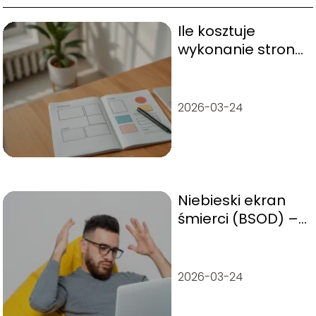
Ile kosztuje
wykonanie strony
internetowej?
2026-03-24
Niebieski ekran
śmierci (BSOD) –
najczęstsze
przyczyny i
metody naprawy
2026-03-24