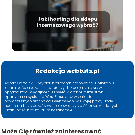
Jaki hosting dla sklepu
internetowego wybrać?
Redakcja webtuts.pl
Adrian Gorzałek – inżynier informatyki stosowanej z blisko 20-
letnim doświadczeniem w branży IT. Specjalizuję się w
optymalizacji wydajności serwerów, architekturze stron
opartych na systemie WordPress oraz wdrażaniu
nowoczesnych technologii webowych. W swojej pracy kładę
nacisk na bezpieczeństwo sieciowe, szybkość przesyłu danych
i stabilność infrastruktury hostingowej.
Może Cię również zainteresować