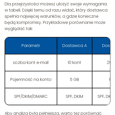
Dla przejrzystości możesz ułożyć swoje wymagania
w tabeli. Dzięki temu od razu widać, który dostawca
spełnia najwięcej warunków, a gdzie konieczne
będą kompromisy. Przykładowe porównanie może
wyglądać tak:
Parametr
Dostawca A
Dosta
Liczba kont e‑mail
10 kont
25 
Pojemność na konto
5 GB
10
SPF/DKIM/DMARC
SPF, DKIM
SPF, DKI
Aby analiza była pełniejsza, warto też porównać