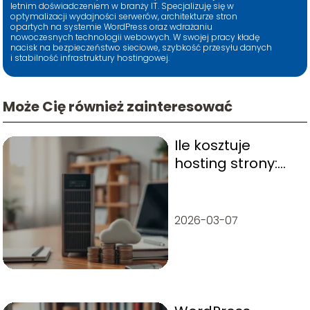
letnim doświadczeniem w branży IT. Specjalizuję się w
optymalizacji wydajności serwerów, architekturze stron
opartych na systemie WordPress oraz wdrażaniu
nowoczesnych technologii webowych. W swojej pracy kładę
nacisk na bezpieczeństwo sieciowe, szybkość przesyłu danych
i stabilność infrastruktury hostingowej.
Może Cię również zainteresować
Ile kosztuje
hosting strony:
koszty, rodzaje i
jak wybrać
2026-03-07