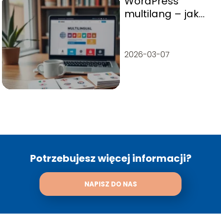
WordPress
multilang – jak
dodać i
zarządzać
wieloma
2026-03-07
językami?
Potrzebujesz więcej informacji?
NAPISZ DO NAS