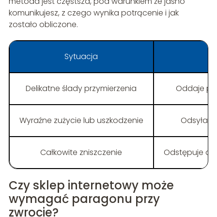
metoda jest częstsza, pod warunkiem że jasno
komunikujesz, z czego wynika potrącenie i jak
zostało obliczone.
Sytuacja
Delikatne ślady przymierzenia
Oddaje pro
Wyraźne zużycie lub uszkodzenie
Odsyła m
Całkowite zniszczenie
Odstępuje od
Czy sklep internetowy może
wymagać paragonu przy
zwrocie?