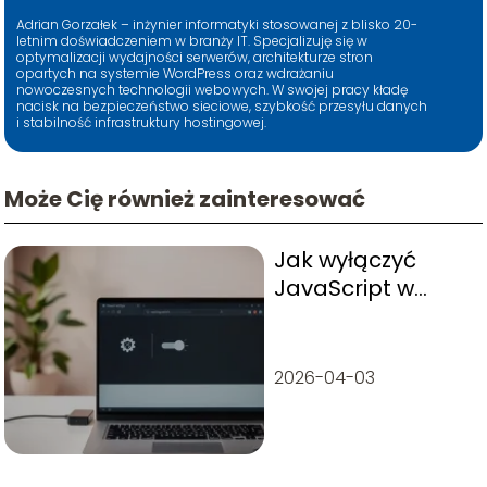
Adrian Gorzałek – inżynier informatyki stosowanej z blisko 20-
letnim doświadczeniem w branży IT. Specjalizuję się w
optymalizacji wydajności serwerów, architekturze stron
opartych na systemie WordPress oraz wdrażaniu
nowoczesnych technologii webowych. W swojej pracy kładę
nacisk na bezpieczeństwo sieciowe, szybkość przesyłu danych
i stabilność infrastruktury hostingowej.
Może Cię również zainteresować
Jak wyłączyć
JavaScript w
przeglądarce?
2026-04-03