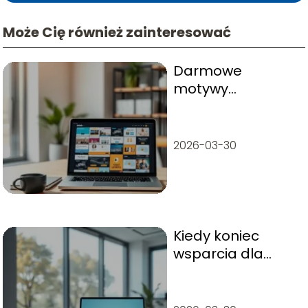
Może Cię również zainteresować
Darmowe
motywy
WordPress – jak
wybrać
najlepsze?
2026-03-30
Kiedy koniec
wsparcia dla
Windows 10? Co
musisz wiedzieć