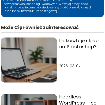
opartych na systemie WordPress oraz wdrażaniu
nowoczesnych technologii webowych. W swojej pracy kładę
nacisk na bezpieczeństwo sieciowe, szybkość przesyłu danych
i stabilność infrastruktury hostingowej.
Może Cię również zainteresować
Ile kosztuje sklep
na Prestashop?
2026-03-07
Headless
WordPress – co