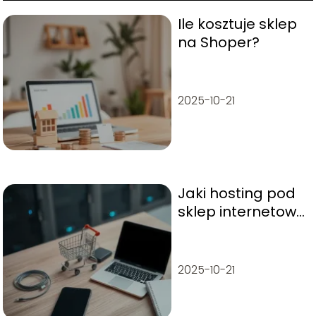
Ile kosztuje sklep
na Shoper?
2025-10-21
Jaki hosting pod
sklep internetowy
wybrać?
Praktyczny
poradnik
2025-10-21