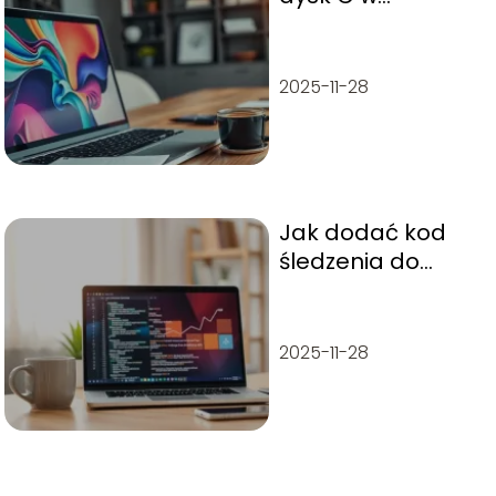
Windows 10?
Sprawdzone
metody i porady
2025-11-28
Jak dodać kod
śledzenia do
witryny
WordPress?
2025-11-28