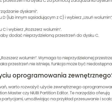
zyć przestrzeń na dysku C za pomocą Zarządzania dyskami
arządzanie dyskami”.
u D (lub innym sąsiadującym z C) i wybierz „Usuń wolumin”
 C i wybierz „Rozszerz wolumin”.
, aby dodać nieprzydzieloną przestrzeń do dysku C.
i „Rozszerz wolumin”. Wymaga to nieprzydzielonej przestrze
aka przestrzeń nie istnieje, funkcja może być niedostępna
użyciu oprogramowania zewnętrznego
ekiwań, warto rozważyć użycie zewnętrznego oprogramowa
on Master czy NIUBI Partition Editor. Te narzędzia oferują
artycjami, umożliwiając na przykład przesuwanie i scal