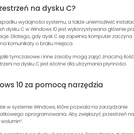
zestrzeń na dysku C?
padku wydajności systemu, a także uniemożliwić instalac
zeń dysku C w Windows 10 jest wykorzystywana głównie pr
cje. Dlatego, gdy dysk C się zapełnia, komputer zaczyna
 na komunikaty o braku miejsca.
, pliki tymczasowe i inne zasoby mogą zająć znaczną iloś
rzeni na dysku C jest istotne dla utrzymania płynności
dows 10 za pomocą narzędzia
e w systemie Windows, które pozwala na zarządzanie
odatkowego oprogramowania. Aby zwiększyć przestrzeń n
 wolumin”.