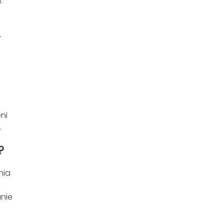
:
,
ni
.
?
nia
anie