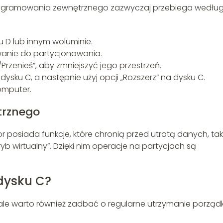
rogramowania zewnętrznego zazwyczaj przebiega wedłu
 D lub innym woluminie.
wanie do partycjonowania.
/Przenieś”, aby zmniejszyć jego przestrzeń.
ysku C, a następnie użyj opcji „Rozszerz” na dysku C.
omputer.
trznego
or posiada funkcje, które chronią przed utratą danych, tak
yb wirtualny”. Dzięki nim operacje na partycjach są
dysku C?
, ale warto również zadbać o regularne utrzymanie porząd