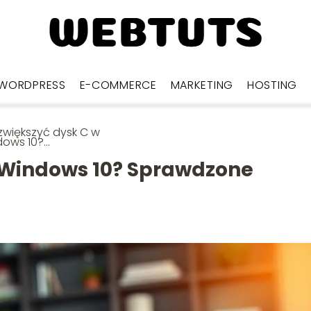
WORDPRESS
E-COMMERCE
MARKETING
HOSTING
zwiększyć dysk C w
dows 10?
awdzone metody i
ady
 Windows 10? Sprawdzone