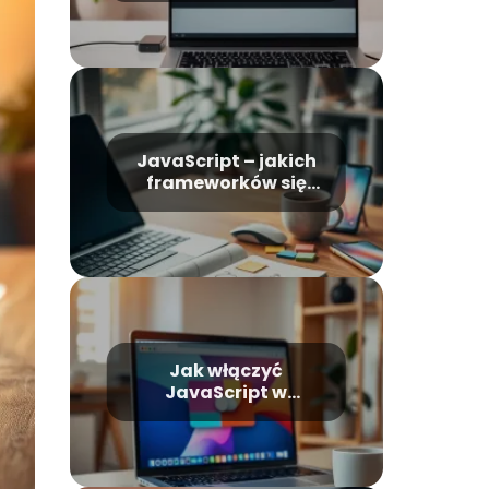
JavaScript – jakich
frameworków się
uczyć?
Jak włączyć
JavaScript w
przeglądarce?