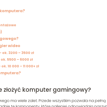
a komputera?
montażowe
a)
ngowego?
gier wideo
 ok. 3200 – 3500 zł
ok. 5500 – 6000 zł
k. 10 000 – 11 000+ zł
komputera?
ie złożyć komputer gamingowy?
go ma wiele zalet. Przede wszystkim pozwala na pełną
adnie te komponenty, które najlepiej odpowiadają naszy