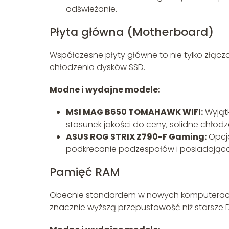
odświeżanie.
Płyta główna (Motherboard)
Współczesne płyty główne to nie tylko złącz
chłodzenia dysków SSD.
Modne i wydajne modele:
MSI MAG B650 TOMAHAWK WIFI:
Wyjątk
stosunek jakości do ceny, solidne chłodz
ASUS ROG STRIX Z790-F Gaming:
Opcja
podkręcanie podzespołów i posiadająca
Pamięć RAM
Obecnie standardem w nowych komputerach
znacznie wyższą przepustowość niż starsze 