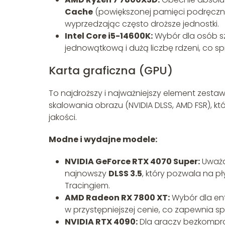
Cache
(powiększonej pamięci podręczne
wyprzedzając często droższe jednostki.
Intel Core i5-14600K:
Wybór dla osób s
jednowątkową i dużą liczbę rdzeni, co sp
Karta graficzna (GPU)
To najdroższy i najważniejszy element zesta
skalowania obrazu (NVIDIA DLSS, AMD FSR), kt
jakości.
Modne i wydajne modele:
NVIDIA GeForce RTX 4070 Super:
Uważan
najnowszy
DLSS 3.5
, który pozwala na p
Tracingiem.
AMD Radeon RX 7800 XT:
Wybór dla ent
w przystępniejszej cenie, co zapewnia s
NVIDIA RTX 4090:
Dla graczy bezkompro