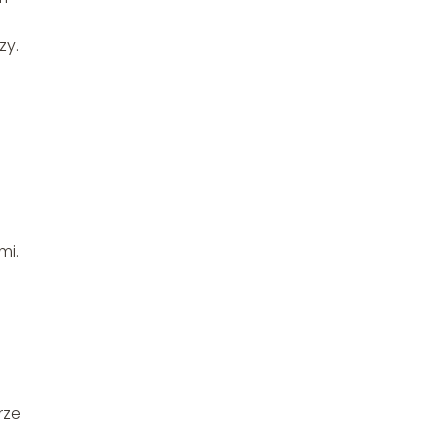
zy.
mi.
rze