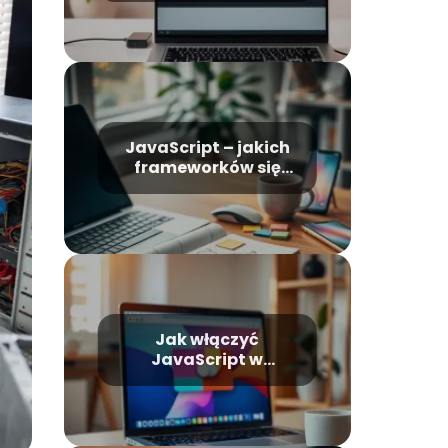
JavaScript – jakich
frameworków się
uczyć?
Jak włączyć
JavaScript w
przeglądarce?