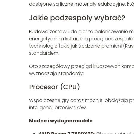
dostępne są liczne materiały edukacyjne, kt
Jakie podzespoły wybrać?
Budowa zestawu do gier to balansowanie m
energetyczną i kulturalną pracą podzespołów
technologie takie jak śledzenie promieni (Ray
standardem.
Oto szczegółowy przegląd kluczowych kompo
wyznaczają standardy:
Procesor (CPU)
Współczesne gry coraz mocniej obciążają proc
inteligencji przeciwników.
Modne i wydajne modele
AMD Ryzen 7 7800X3D:
Obecnie absolutn