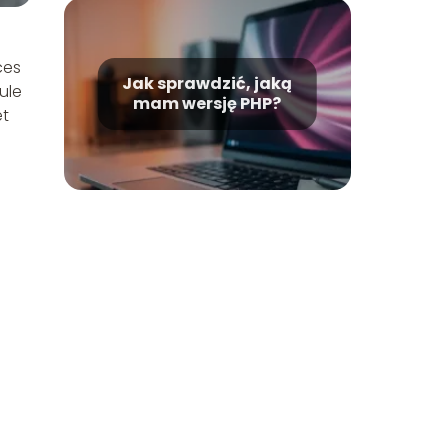
ces
Jak sprawdzić, jaką
ule
mam wersję PHP?
et