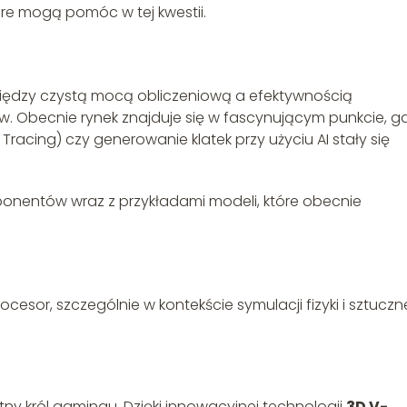
óre mogą pomóc w tej kwestii.
iędzy czystą mocą obliczeniową a efektywnością
. Obecnie rynek znajduje się w fascynującym punkcie, g
 Tracing) czy generowanie klatek przy użyciu AI stały się
nentów wraz z przykładami modeli, które obecnie
esor, szczególnie w kontekście symulacji fizyki i sztuczn
y król gamingu. Dzięki innowacyjnej technologii
3D V-