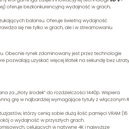
j) oferuje bezkonkurencyjną wydajność w grach,
zukających balansu. Oferuje świetną wydajność
rawdza się nie tylko w grach, ale i w streamowaniu.
wu. Obecnie rynek zdominowany jest przez technologie
óre pozwalają uzyskać więcej klatek na sekundę bez utrat
a za „złoty środek” do rozdzielczości 1440p. Wspiera
łynną grę w najbardziej wymagające tytuły z włączonym 
uzjastów, którzy cenią sobie dużą ilość pamięci VRAM (16
pokój o wydajność w przyszłych grach.
misowych, celujących w natywne 4K i najwyższe