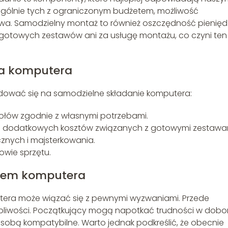
zególnie tych z ograniczonym budżetem, możliwość
wa. Samodzielny montaż to również oszczędność pienięd
gotowych zestawów ani za usługę montażu, co czyni ten
ia komputera
ydować się na samodzielne składanie komputera:
połów zgodnie z własnymi potrzebami.
iu dodatkowych kosztów związanych z gotowymi zestawa
znych i majsterkowania.
owie sprzętu.
niem komputera
utera może wiązać się z pewnymi wyzwaniami. Przede
rpliwości. Początkujący mogą napotkać trudności w dobo
obą kompatybilne. Warto jednak podkreślić, że obecnie