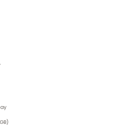
y
Ray
 GB)