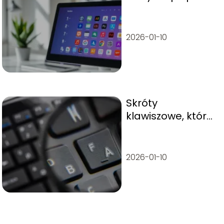
Windows 10?
Praktyczny
przewodnik
2026-01-10
Skróty
klawiszowe, które
musisz znać: 10
trików na
zwiększenie
2026-01-10
produktywności