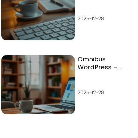
klawiaturze
Windows 10?
2025-12-28
Omnibus
WordPress –
przewodnik po
wtyczce i
konfiguracji
2025-12-28