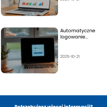
Automatyczne
logowanie
Windows 10: jak
skonfigurować
krok po kroku
2025-10-21
Potrzebujesz więcej informacji?