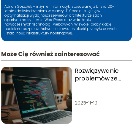
Adrian Gorzałek – inżynier informatyki stosowanej z blisko 20-
letnim doświadczeniem w branży IT. Specjalizuję się w
optymalizacji wydajności serwerów, architekturze stron
opartych na systemie WordPress oraz wdrażaniu
nowoczesnych technologii webowych. W swojej pracy kładę
nacisk na bezpieczeństwo sieciowe, szybkość przesyłu danych
i stabilność infrastruktury hostingowej.
Może Cię również zainteresować
Rozwiązywanie
problemów ze
skryptami
WordPress —
poradnik
2025-11-19