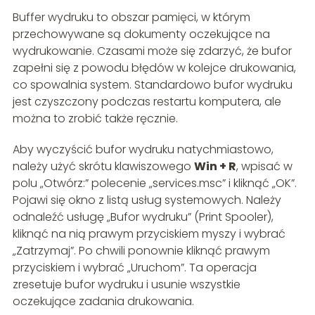
Buffer wydruku to obszar pamięci, w którym
przechowywane są dokumenty oczekujące na
wydrukowanie. Czasami może się zdarzyć, że bufor
zapełni się z powodu błędów w kolejce drukowania,
co spowalnia system. Standardowo bufor wydruku
jest czyszczony podczas restartu komputera, ale
można to zrobić także ręcznie.
Aby wyczyścić bufor wydruku natychmiastowo,
należy użyć skrótu klawiszowego
Win + R
, wpisać w
polu „Otwórz:” polecenie „services.msc” i kliknąć „OK”.
Pojawi się okno z listą usług systemowych. Należy
odnaleźć usługę „Bufor wydruku” (Print Spooler),
kliknąć na nią prawym przyciskiem myszy i wybrać
„Zatrzymaj”. Po chwili ponownie kliknąć prawym
przyciskiem i wybrać „Uruchom”. Ta operacja
zresetuje bufor wydruku i usunie wszystkie
oczekujące zadania drukowania.