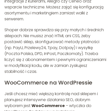
integracje z kurierami, Allegro czy Ceneo oraz
wsparcie techniczne. Możesz zająć się konfiguracją
asortymentu i marketingiem zamiast walki z
serwerem.
Shoper dobrze sprawdza się przy małych i średnich
sklepach. Nie musisz znać HTML ani CSS, żeby
postawić sklep, skonfigurować metody płatności
(np. PayU, Przelewy24, Tpay, Dotpay) i wysyłkę
(Poczta Polska, DPD, InPost, Paczkomaty). Trzeba
liczyć się z abonamentem i pewnymi ograniczeniami
w modyfikacji kodu, ale w zamian zyskujesz
stabilność i czas.
WooCommerce na WordPressie
Jeśli chcesz mieć większą kontrolę nad sklepem i
planujesz intensywne działania SEO, dobrym
wyborem jest
WooCommerce
– wtyczka do