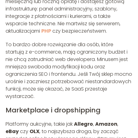
miesięczną lub roczną opłatę i dostajesz gotową
infrastrukturę: panel administracyjny, szablony,
integracje z płatnościami i kurierami, a także
wsparcie techniczne. Nie martwisz się serwerem,
aktualizacjami
PHP
czy bezpieczeństwem.
To bardzo dobre rozwiązanie dla osób, które
startują z e-commerce, mają ograniczony budżet i
nie chcą zatrudniać web developera. Minusem jest
mniejsza swoboda modyfikacji kodu oraz
ograniczenia SEO i frontendu. Jeśli Twój sklep mocno
urośnie i zaczniesz potrzebować niestandardowych
funkcji, może się okazać, że SaaS przestaje
wystarczać.
Marketplace i dropshipping
Platformy aukcyjne, takie jak
Allegro
,
Amazon
,
eBay
czy
OLX
, to najszybsza droga, by zacząć