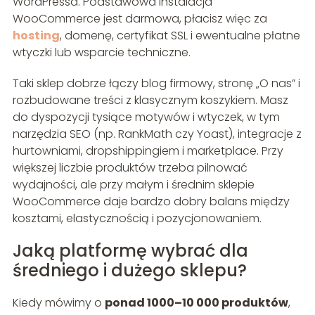
WordPressa. Podstawowa instalacja
WooCommerce jest darmowa, płacisz więc za
hosting
, domenę, certyfikat SSL i ewentualne płatne
wtyczki lub wsparcie techniczne.
Taki sklep dobrze łączy blog firmowy, stronę „O nas” i
rozbudowane treści z klasycznym koszykiem. Masz
do dyspozycji tysiące motywów i wtyczek, w tym
narzędzia SEO (np. RankMath czy Yoast), integracje z
hurtowniami, dropshippingiem i marketplace. Przy
większej liczbie produktów trzeba pilnować
wydajności, ale przy małym i średnim sklepie
WooCommerce daje bardzo dobry balans między
kosztami, elastycznością i pozycjonowaniem.
Jaką platformę wybrać dla
średniego i dużego sklepu?
Kiedy mówimy o
ponad 1000–10 000 produktów
,