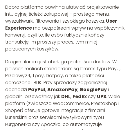
Dobra platforma powinna ułatwiać projektowanie
intuicyjnej ścieżki zakupowej – prostego menu,
wyszukiwarki, filtrowania i szybkiego koszyka.
User
Experience
ma bezpośredni wpływ na współczynnik
konwersji, czyli to, ile osób faktycznie kończy
transakcję. Im prostszy proces, tym mniej
porzuconych koszyków.
Drugim filarem jest obsługa płatności i dostaw. W
polskich realiach standardem są bramki typu PayU,
Przelewy24, Tpay, Dotpay, a także płatności
odroczone i BLIK. Przy sprzedaży zagranicznej
dochodzi
PayPal
,
AmazonPay
,
GooglePay
i
globalni przewoźnicy jak
DHL
,
FedEx
czy
UPS
. Wiele
platform (zwłaszcza WooCommerce, PrestaShop i
Shoper) oferuje gotowe integracje z firmami
kurierskimi oraz serwisami wysyłkowymi typu
Furgonetka czy Apaczka, co automatyzuje