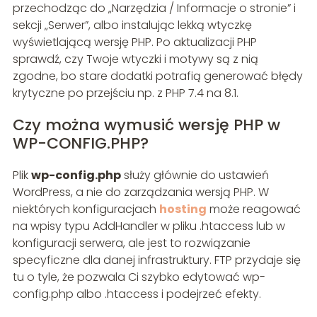
przechodząc do „Narzędzia / Informacje o stronie” i
sekcji „Serwer”, albo instalując lekką wtyczkę
wyświetlającą wersję PHP. Po aktualizacji PHP
sprawdź, czy Twoje wtyczki i motywy są z nią
zgodne, bo stare dodatki potrafią generować błędy
krytyczne po przejściu np. z PHP 7.4 na 8.1.
Czy można wymusić wersję PHP w
WP-CONFIG.PHP?
Plik
wp-config.php
służy głównie do ustawień
WordPress, a nie do zarządzania wersją PHP. W
niektórych konfiguracjach
hosting
może reagować
na wpisy typu AddHandler w pliku .htaccess lub w
konfiguracji serwera, ale jest to rozwiązanie
specyficzne dla danej infrastruktury. FTP przydaje się
tu o tyle, że pozwala Ci szybko edytować wp-
config.php albo .htaccess i podejrzeć efekty.