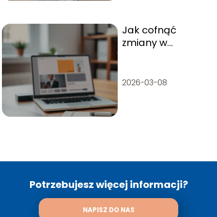
Jak cofnąć
zmiany w
WordPress?
Poradnik krok po
kroku
2026-03-08
Potrzebujesz więcej informacji?
NAPISZ DO NAS