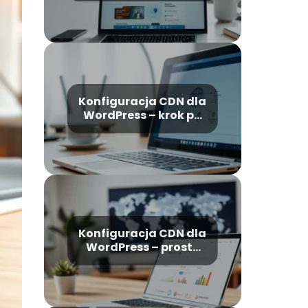
WordPress krok po
kroku
Konfiguracja CDN dla
WordPress – krok po
kroku dla
początkujących
Konfiguracja CDN dla
WordPress – prosty
poradnik krok po
kroku