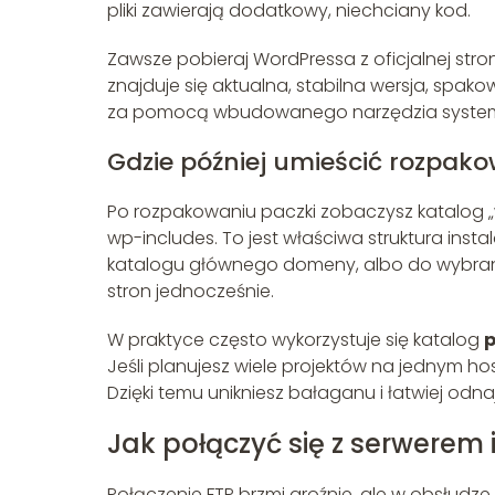
pliki zawierają dodatkowy, niechciany kod.
Zawsze pobieraj WordPressa z oficjalnej str
znajduje się aktualna, stabilna wersja, spako
za pomocą wbudowanego narzędzia systemo
Gdzie później umieścić rozpako
Po rozpakowaniu paczki zobaczysz katalog „w
wp-includes. To jest właściwa struktura insta
katalogu głównego domeny, albo do wybrane
stron jednocześnie.
W praktyce często wykorzystuje się katalog
p
Jeśli planujesz wiele projektów na jednym 
Dzięki temu unikniesz bałaganu i łatwiej odnajd
Jak połączyć się z serwerem
Połączenie FTP brzmi groźnie, ale w obsłudz