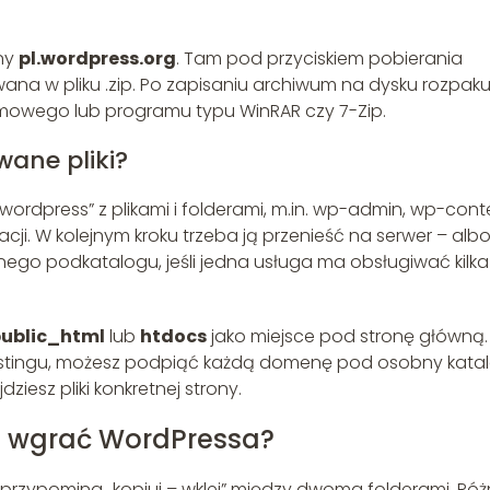
ony
pl.wordpress.org
. Tam pod przyciskiem pobierania
wana w pliku .zip. Po zapisaniu archiwum na dysku rozpakuj
wego lub programu typu WinRAR czy 7-Zip.
wane pliki?
ordpress” z plikami i folderami, m.in. wp-admin, wp-cont
lacji. W kolejnym kroku trzeba ją przenieść na serwer – alb
go podkatalogu, jeśli jedna usługa ma obsługiwać kilka
ublic_html
lub
htdocs
jako miejsce pod stronę główną.
hostingu, możesz podpiąć każdą domenę pod osobny katal
ziesz pliki konkretnej strony.
 i wgrać WordPressa?
e przypomina „kopiuj – wklej” między dwoma folderami. Róż