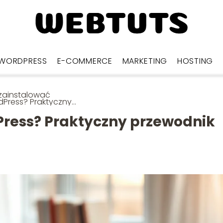
WORDPRESS
E-COMMERCE
MARKETING
HOSTING
zainstalować
Press? Praktyczny
wodnik krok po
u
Press? Praktyczny przewodnik