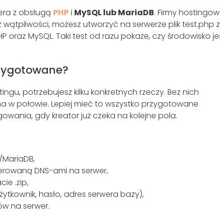
era z obsługą
PHP
i
MySQL lub MariaDB
. Firmy hostingo
sz wątpliwości, możesz utworzyć na serwerze plik test.php z
 oraz MySQL. Taki test od razu pokaże, czy środowisko je
rzygotowane?
gu, potrzebujesz kilku konkretnych rzeczy. Bez nich
yma w połowie. Lepiej mieć to wszystko przygotowane
owania, gdy kreator już czeka na kolejne pola.
/MariaDB,
erowaną DNS-ami na serwer,
ie .zip,
tkownik, hasło, adres serwera bazy),
ków na serwer.