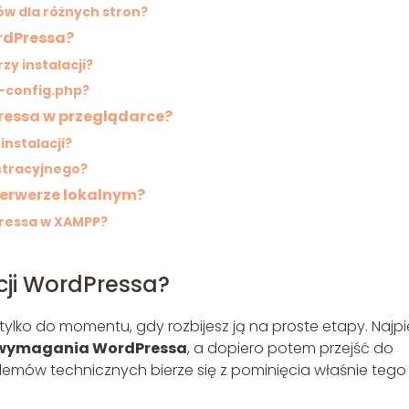
ów dla różnych stron?
rdPressa?
zy instalacji?
p-config.php?
Pressa w przeglądarce?
instalacji?
stracyjnego?
serwerze lokalnym?
ressa w XAMPP?
cji WordPressa?
tylko do momentu, gdy rozbijesz ją na proste etapy. Najp
 wymagania WordPressa
, a dopiero potem przejść do
oblemów technicznych bierze się z pominięcia właśnie tego