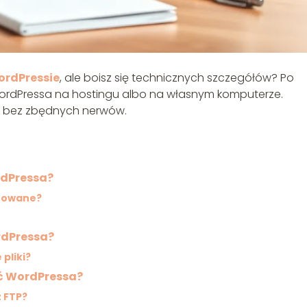
ordPressie
, ale boisz się technicznych szczegółów? Po
WordPressa na hostingu albo na własnym komputerze.
ku, bez zbędnych nerwów.
rdPressa?
otowane?
rdPressa?
pliki?
ać WordPressa?
 FTP?