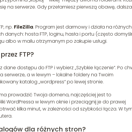
e się na serwerze. Gdy przełamiesz pierwszą obawę, dalsza
TP, np.
FileZilla
. Program jest darmowy i działa na różnych
h danych: hosta FTP, loginu, hasła i portu (często domyśl
ngu albo w mailu otrzymanym po zakupie usługi.
przez FTP?
z dane dostępu do FTP i wybierz „Szybkie łączenie”. Po chw
a serwerze, a w lewym – lokalne foldery na Twoim
kowany katalog „wordpress” po lewej stronie.
ma prowadzić Twoja domena, najczęściej jest to
liki WordPressa w lewym oknie i przeciągnij je do prawej
rwać kilka minut, w zależności od szybkości łącza. W ty
utera.
alogów dla różnych stron?