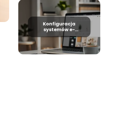
Konfiguracja
systemów e-
commerce w
WordPress –
kompletny poradnik