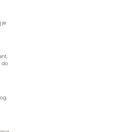
 je
ent,
o do
og.
nica