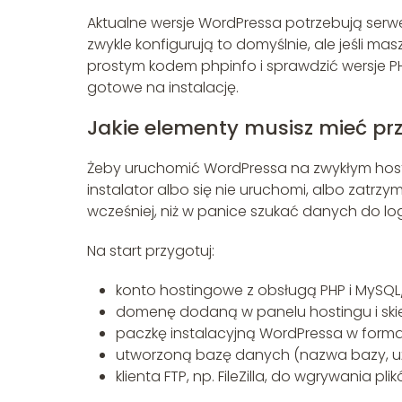
Aktualne wersje WordPressa potrzebują serw
zwykle konfigurują to domyślnie, ale jeśli ma
prostym kodem phpinfo i sprawdzić wersje PHP
gotowe na instalację.
Jakie elementy musisz mieć p
Żeby uruchomić WordPressa na zwykłym hostin
instalator albo się nie uruchomi, albo zatrz
wcześniej, niż w panice szukać danych do log
Na start przygotuj:
konto hostingowe z obsługą PHP i MySQL
domenę dodaną w panelu hostingu i ski
paczkę instalacyjną WordPressa w formac
utworzoną bazę danych (nazwa bazy, uży
klienta FTP, np. FileZilla, do wgrywania pli