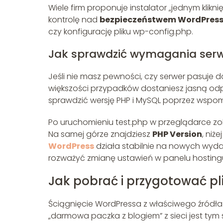
Wiele firm proponuje instalator „jednym klikni
kontrolę nad
bezpieczeństwem WordPres
czy konfigurację pliku wp-config.php.
Jak sprawdzić wymagania ser
Jeśli nie masz pewności, czy serwer pasuje 
większości przypadków dostaniesz jasną odp
sprawdzić wersję PHP i MySQL poprzez wspom
Po uruchomieniu test.php w przeglądarce zo
Na samej górze znajdziesz
PHP Version
, niż
WordPress
działa stabilnie na nowych wydani
rozważyć zmianę ustawień w panelu hostin
Jak pobrać i przygotować pl
Ściągnięcie WordPressa z właściwego źródła
„darmowa paczka z blogiem” z sieci jest tym