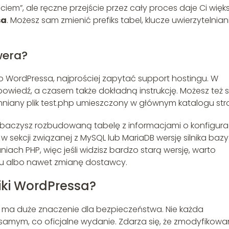
ęciem”, ale ręczne przejście przez cały proces daje Ci więk
sa
. Możesz sam zmienić prefiks tabel, klucze uwierzytelnian
wera?
do WordPressa, najprościej zapytać support hostingu. W
owiedź, a czasem także dokładną instrukcję. Możesz też
niany plik test.php umieszczony w głównym katalogu str
baczysz rozbudowaną tabelę z informacjami o konfigurac
ej w sekcji związanej z MySQL lub MariaDB wersję silnika bazy
ach PHP, więc jeśli widzisz bardzo starą wersję, warto
gu albo nawet zmianę dostawcy.
iki WordPressa?
 ma duże znaczenie dla bezpieczeństwa. Nie każda
 samym, co oficjalne wydanie. Zdarza się, że zmodyfikow