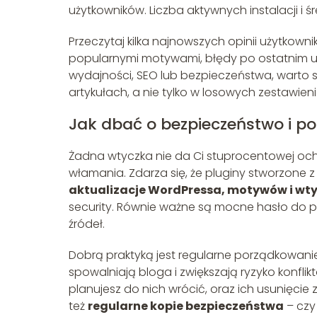
użytkowników. Liczba aktywnych instalacji i ś
Przeczytaj kilka najnowszych opinii użytkown
popularnymi motywami, błędy po ostatnim up
wydajności, SEO lub bezpieczeństwa, warto s
artykułach, a nie tylko w losowych zestawien
Jak dbać o bezpieczeństwo i p
Żadna wtyczka nie da Ci stuprocentowej och
włamania. Zdarza się, że pluginy stworzone z
aktualizacje WordPressa, motywów i wt
security. Równie ważne są mocne hasło do pa
źródeł.
Dobrą praktyką jest regularne porządkowanie
spowalniają bloga i zwiększają ryzyko konflik
planujesz do nich wrócić, oraz ich usunię
też
regularne kopie bezpieczeństwa
– czy