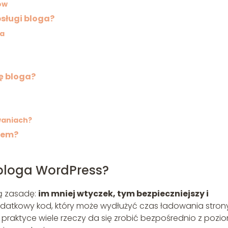
ów
sługi bloga?
ia
ę bloga?
waniach?
rem?
bloga WordPress?
tą zasadę:
im mniej wtyczek, tym bezpieczniejszy i
dodatkowy kod, który może wydłużyć czas ładowania strony
praktyce wiele rzeczy da się zrobić bezpośrednio z pozi