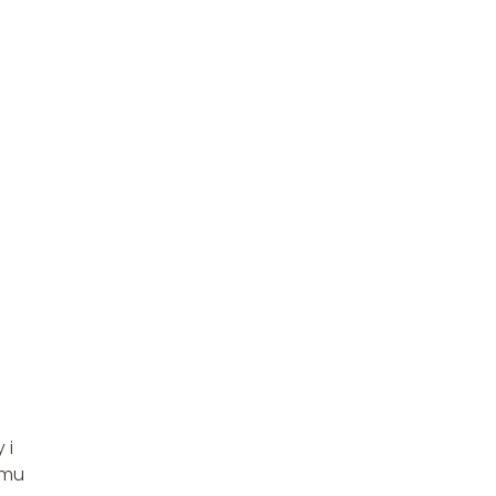
 i
omu