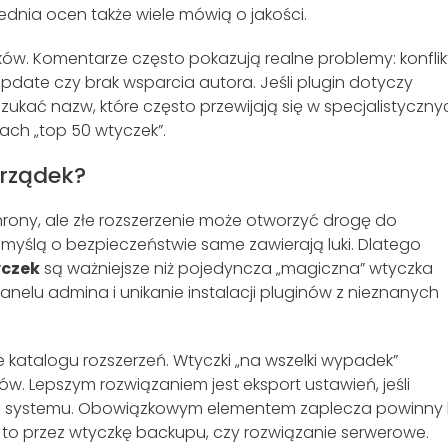
rednia ocen także wiele mówią o jakości.
ików. Komentarze często pokazują realne problemy: konflik
date czy brak wsparcia autora. Jeśli plugin dotyczy
zukać nazw, które często przewijają się w specjalistyczny
iach „top 50 wtyczek”.
orządek?
rony, ale złe rozszerzenie może otworzyć drogę do
 myślą o bezpieczeństwie same zawierają luki. Dlatego
yczek
są ważniejsze niż pojedyncza „magiczna” wtyczka
nelu admina i unikanie instalacji pluginów z nieznanych
 katalogu rozszerzeń. Wtyczki „na wszelki wypadek”
tów. Lepszym rozwiązaniem jest eksport ustawień, jeśli
cie z systemu. Obowiązkowym elementem zaplecza powinny
 to przez wtyczkę backupu, czy rozwiązanie serwerowe.