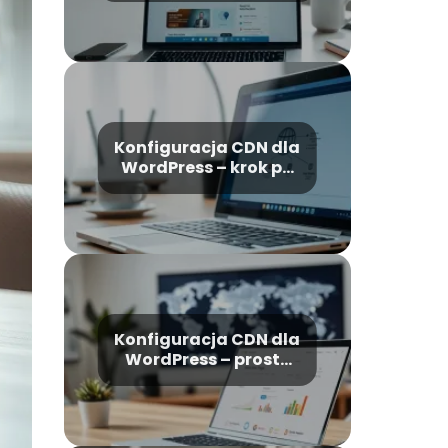
WordPress krok po
kroku
Konfiguracja CDN dla
WordPress – krok po
kroku dla
początkujących
Konfiguracja CDN dla
WordPress – prosty
poradnik krok po
kroku