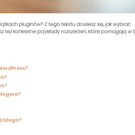
siątkach pluginów? Z tego tekstu dowiesz się, jak wybrać
z też konkretne przykłady rozszerzeń, które pomagają w 
WordPress?
ki?
ek?
blogera?
i bloga?