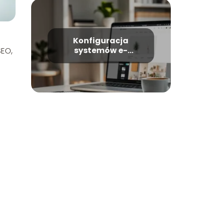
Konfiguracja
systemów e-
SEO,
commerce w
WordPress –
kompletny poradnik