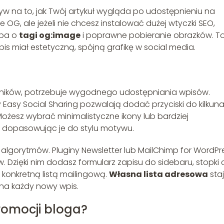
w na to, jak Twój artykuł wygląda po udostępnieniu na
 OG, ale jeżeli nie chcesz instalować dużej wtyczki SEO,
dba o
tagi og:image
i poprawne pobieranie obrazków. T
is miał estetyczną, spójną grafikę w social media.
telników, potrzebuje wygodnego udostępniania wpisów.
 Easy Social Sharing pozwalają dodać przyciski do kilkun
Możesz wybrać minimalistyczne ikony lub bardziej
, dopasowując je do stylu motywu.
 od algorytmów. Pluginy Newsletter lub MailChimp for WordPr
 Dzięki nim dodasz formularz zapisu do sidebaru, stopki 
konkretną listą mailingową.
Własna lista adresowa
sta
na każdy nowy wpis.
romocji bloga?