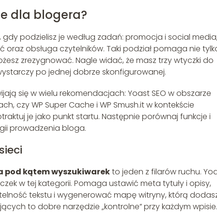
e dla blogera?
, gdy podzielisz je według zadań: promocja i social media
ść oraz obsługa czytelników. Taki podział pomaga nie tylk
o możesz zrezygnować. Nagle widać, że masz trzy wtyczki do
wystarczy po jednej dobrze skonfigurowanej.
zewijają się w wielu rekomendacjach: Yoast SEO w obszarze
zach, czy WP Super Cache i WP Smush.it w kontekście
raktuj je jako punkt startu. Następnie porównaj funkcje i
egii prowadzenia bloga.
sieci
a pod kątem wyszukiwarek
to jeden z filarów ruchu. Yo
zek w tej kategorii. Pomaga ustawić meta tytuły i opisy,
elność tekstu i wygenerować mapę witryny, którą dodas
ących to dobre narzędzie „kontrolne” przy każdym wpisie