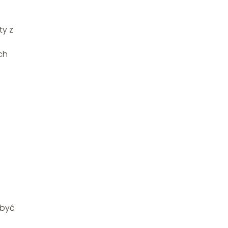
ty z
ch
 być