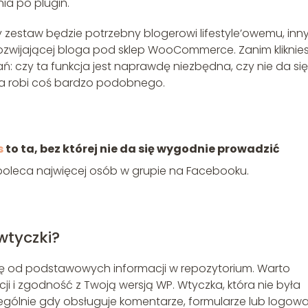
ia po plugin.
 zestaw będzie potrzebny blogerowi lifestyle’owemu, inn
 rozwijającej bloga pod sklep WooCommerce. Zanim kliknie
tań: czy ta funkcja jest naprawdę niezbędna, czy nie da się 
tóra robi coś bardzo podobnego.
s
to ta, bez której nie da się wygodnie prowadzić
ą poleca najwięcej osób w grupie na Facebooku.
wtyczki?
ię od podstawowych informacji w repozytorium. Warto
cji i zgodność z Twoją wersją WP. Wtyczka, która nie była
ególnie gdy obsługuje komentarze, formularze lub logow