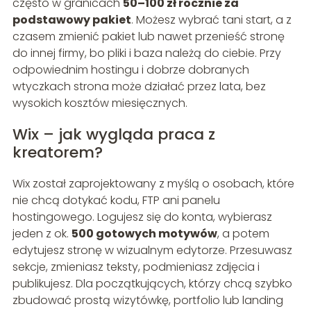
często w granicach
50–100 zł rocznie za
podstawowy pakiet
. Możesz wybrać tani start, a z
czasem zmienić pakiet lub nawet przenieść stronę
do innej firmy, bo pliki i baza należą do ciebie. Przy
odpowiednim hostingu i dobrze dobranych
wtyczkach strona może działać przez lata, bez
wysokich kosztów miesięcznych.
Wix – jak wygląda praca z
kreatorem?
Wix został zaprojektowany z myślą o osobach, które
nie chcą dotykać kodu, FTP ani panelu
hostingowego. Logujesz się do konta, wybierasz
jeden z ok.
500 gotowych motywów
, a potem
edytujesz stronę w wizualnym edytorze. Przesuwasz
sekcje, zmieniasz teksty, podmieniasz zdjęcia i
publikujesz. Dla początkujących, którzy chcą szybko
zbudować prostą wizytówkę, portfolio lub landing