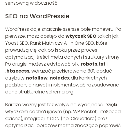
sensowną widoczność.
SEO na WordPressie
WordPress daje znacznie szersze pole manewru. Po
pierwsze, masz dostęp do
wtyczek SEO
takich jak
Yoast SEO, Rank Math czy All in One SEO, które
prowadzą cię krok po kroku przez proces
optymalizacji treści, meta danych i struktury strony.
Po drugie, możesz edytować pliki
robots.txt
i
.htaccess
, wdrażać przekierowania 301, dodać
atrybuty
nofollow
,
noindex
dla konkretnych
podstron, a nawet implementować rozbudowane
dane strukturalne schema.org.
Bardzo ważny jest też wpływ na wydajność. Dzięki
wtyczkom cache’ującym (np. WP Rocket, LiteSpeed
Cache), integracji z CDN (np. Cloudflare) oraz
optymalizacji obrazów można znacząco poprawić