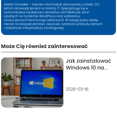
Adrian Gorzałek – inżynier informatyki stosowanej z blisko 20-
letnim doświadczeniem w branży IT. Specjalizuję się w
optymalizacji wydajności serwerów, architekturze stron
opartych na systemie WordPress oraz wdrażaniu
nowoczesnych technologii webowych. W swojej pracy kładę
nacisk na bezpieczeństwo sieciowe, szybkość przesyłu danych
i stabilność infrastruktury hostingowej.
Może Cię również zainteresować
Jak zainstalować
Windows 10 na
laptopie bez
systemu?
2026-03-16