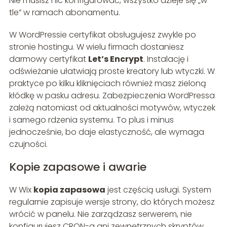
Nie musisz nic konfigurować, wszystko dzieje się „w
tle” w ramach abonamentu.
W WordPressie certyfikat obsługujesz zwykle po
stronie hostingu. W wielu firmach dostaniesz
darmowy certyfikat
Let’s Encrypt
. Instalację i
odświeżanie ułatwiają proste kreatory lub wtyczki. W
praktyce po kilku kliknięciach również masz zieloną
kłódkę w pasku adresu. Zabezpieczenia WordPressa
zależą natomiast od aktualności motywów, wtyczek
i samego rdzenia systemu. To plus i minus
jednocześnie, bo daje elastyczność, ale wymaga
czujności.
Kopie zapasowe i awarie
W Wix
kopia zapasowa
jest częścią usługi. System
regularnie zapisuje wersje strony, do których możesz
wrócić w panelu. Nie zarządzasz serwerem, nie
konfigurujesz CRON-a ani zewnętrznych skryptów,