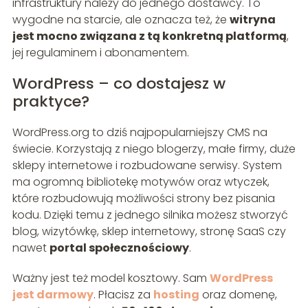
infrastruktury należy do jednego dostawcy. To
wygodne na starcie, ale oznacza też, że
witryna
jest mocno związana z tą konkretną platformą
,
jej regulaminem i abonamentem.
WordPress – co dostajesz w
praktyce?
WordPress.org to dziś najpopularniejszy CMS na
świecie. Korzystają z niego blogerzy, małe firmy, duże
sklepy internetowe i rozbudowane serwisy. System
ma ogromną bibliotekę motywów oraz wtyczek,
które rozbudowują możliwości strony bez pisania
kodu. Dzięki temu z jednego silnika możesz stworzyć
blog, wizytówkę, sklep internetowy, stronę SaaS czy
nawet
portal społecznościowy
.
Ważny jest też model kosztowy. Sam
WordPress
jest darmowy
. Płacisz za
hosting
oraz domenę,