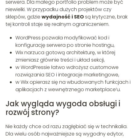
serwera. Dla małego portfolio problem może być
niewielki. W przypadku dużych projektów czy
sklepów, gdzie
wydajność i SEO
są krytyczne, brak
tej kontroli staje się realnym ograniczeniem.
WordPress pozwala modyfikować kod i
konfigurację serwera po stronie hostingu,
Wix narzuca gotową architekturę, w której
zmieniasz głównie treści i układ sekcji,
w WordPressie łatwo wdrożysz customowe
rozwiązania SEO i integracje marketingowe,
w Wix opierasz się na wbudowanych funkcjach i
aplikacjach z wewnętrznego marketplace’u.
Jak wygląda wygoda obsługi i
rozwój strony?
Nie każdy chce od razu zagłębiać się w technikalia.
Dla wielu osób najważniejsze są wygodny edytor,