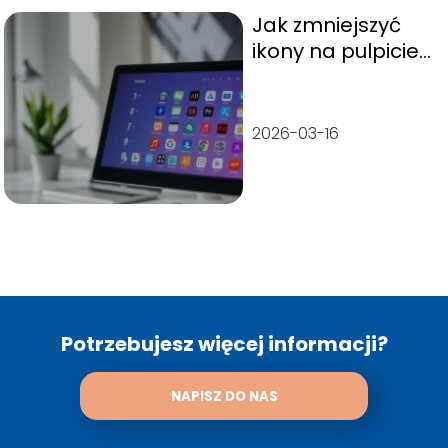
Jak zmniejszyć
ikony na pulpicie
Windows 10?
Praktyczny
przewodnik
2026-03-16
Potrzebujesz więcej informacji?
NAPISZ DO NAS