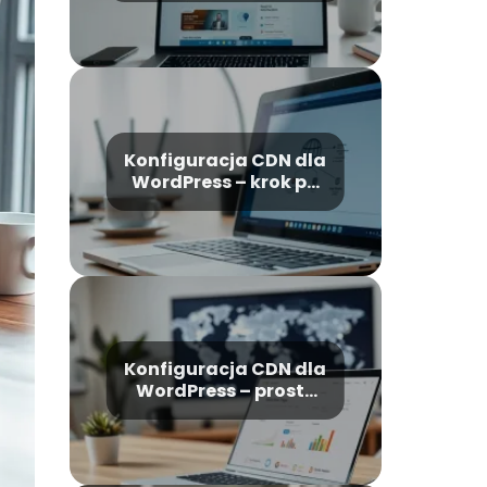
WordPress krok po
kroku
Konfiguracja CDN dla
WordPress – krok po
kroku dla
początkujących
Konfiguracja CDN dla
WordPress – prosty
poradnik krok po
kroku