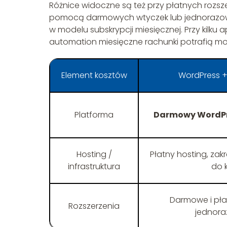
Różnice widoczne są też przy płatnych rozsz
pomocą darmowych wtyczek lub jednorazowy
w modelu subskrypcji miesięcznej. Przy kilku a
automation miesięczne rachunki potrafią m
Element kosztów
WordPress
Platforma
Darmowy WordP
Hosting /
Płatny hosting, zakr
infrastruktura
do k
Darmowe i pła
Rozszerzenia
jednora