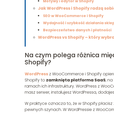
Motywy i edytor w Shopify
Jak WordPress i Shopify radzą sob
SEO w WooCommerce i Shopify
Wydajność i szybkość działania skle
Bezpieczeństwo danych i płatności
WordPress vs Shopify – który wybra
Na czym polega różnica mi
Shopify?
WordPress
z WooCommerce i Shopify opieraj
Shopify to
zamknięta platforma SaaS
, na
ramach ich infrastruktury. WordPress z Woo
masz serwer, instalujesz WordPressa, doda
W praktyce oznacza to, że w Shopify płacisz
pewnych szynach. W WordPressie z WooCom