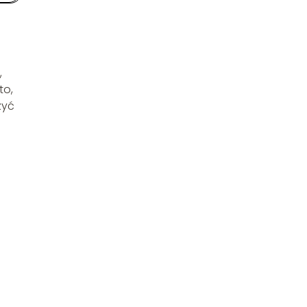
,
to,
zyć