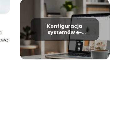
Konfiguracja
systemów e-
go
commerce w
stwa
WordPress –
kompletny poradnik