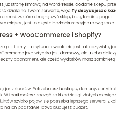
sz już stronę firmową na WordPressie, dodanie sklepu prz
ść działa na Twoim serwerze, więc
Ty decydujesz o każ
la biznesów, które chcą łączyć sklep, blog, landing page i
 miejscu, jest to często bezkonkurencyjne rozwiązanie.
Press + WooCommerce i Shopify?
 platformy. I tu sytuacja wcale nie jest tak oczywista, ja
oCommerce jako wtyczka jest darmowy, ale trzeba dolicz
iesięczny abonament, ale część wydatków masz zamkniętą
jak z klocków. Potrzebujesz hostingu, domeny, certyfika
 W teorii możesz zacząć za kilkadziesiąt złotych miesięcz
oduktów szybko pojawi się potrzeba lepszego serwera. Z kol
to na ich podstawie łatwo budujesz budżet.