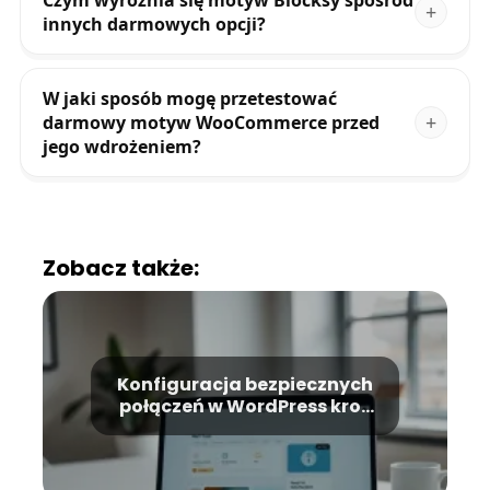
Czym wyróżnia się motyw Blocksy spośród
innych darmowych opcji?
W jaki sposób mogę przetestować
darmowy motyw WooCommerce przed
jego wdrożeniem?
Zobacz także:
Konfiguracja bezpiecznych
połączeń w WordPress krok
po kroku