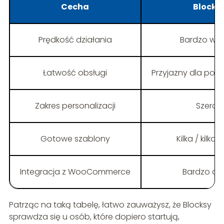
Cecha
Blocks
Prędkość działania
Bardzo wy
Łatwość obsługi
Przyjazny dla poc
Zakres personalizacji
Szeroki
Gotowe szablony
Kilka / kilka
Integracja z WooCommerce
Bardzo do
Patrząc na taką tabelę, łatwo zauważysz, że Blocksy
sprawdza się u osób, które dopiero startują,