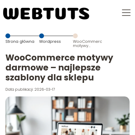
Strona główna
Wordpress
WooCommerce
motywy
darmowe –
najlepsze
WooCommerce motywy
szablony dla
sklepu
darmowe – najlepsze
szablony dla sklepu
Data publikacji: 2026-03-17