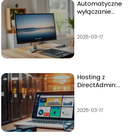
Automatyczne
wyłączanie
komputera
Windows 10: jak to
ustawić?
2026-03-17
Hosting z
DirectAdmin:
porównanie ofert
i funkcje
2026-03-17