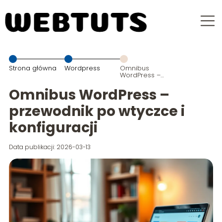
Strona główna
Wordpress
Omnibus
WordPress –
przewodnik
po wtyczce i
Omnibus WordPress –
konfiguracji
przewodnik po wtyczce i
konfiguracji
Data publikacji: 2026-03-13