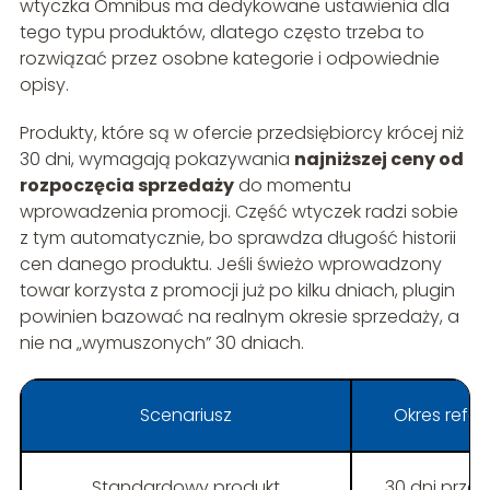
wtyczka Omnibus ma dedykowane ustawienia dla
tego typu produktów, dlatego często trzeba to
rozwiązać przez osobne kategorie i odpowiednie
opisy.
Produkty, które są w ofercie przedsiębiorcy krócej niż
30 dni, wymagają pokazywania
najniższej ceny od
rozpoczęcia sprzedaży
do momentu
wprowadzenia promocji. Część wtyczek radzi sobie
z tym automatycznie, bo sprawdza długość historii
cen danego produktu. Jeśli świeżo wprowadzony
towar korzysta z promocji już po kilku dniach, plugin
powinien bazować na realnym okresie sprzedaży, a
nie na „wymuszonych” 30 dniach.
Scenariusz
Okres refer
Standardowy produkt
30 dni przed