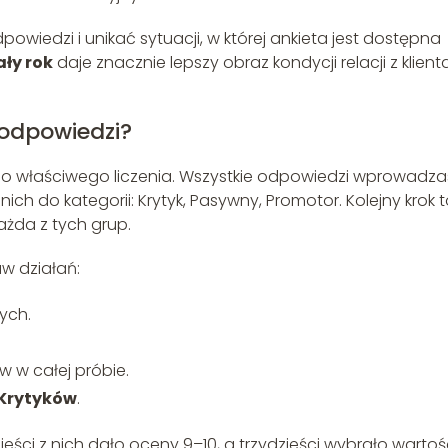
wiedzi i unikać sytuacji, w której ankieta jest dostępna
ały rok
daje znacznie lepszy obraz kondycji relacji z klient
 odpowiedzi?
do właściwego liczenia. Wszystkie odpowiedzi wprowadza
ich do kategorii: Krytyk, Pasywny, Promotor. Kolejny krok 
każda z tych grup.
w działań:
ych.
w w całej próbie.
 Krytyków
.
eści z nich dało oceny 9–10, a trzydzieści wybrało wartoś