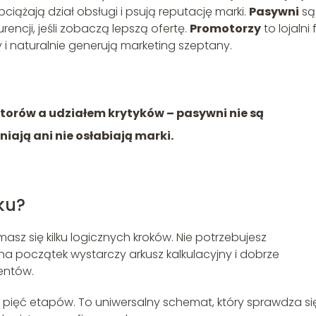
ciążają dział obsługi i psują reputację marki.
Pasywni
są
encji, jeśli zobaczą lepszą ofertę.
Promotorzy
to lojalni 
y i naturalnie generują marketing szeptany.
torów a udziałem krytyków – pasywni nie są
iają ani nie osłabiają marki.
ku?
ymasz się kilku logicznych kroków. Nie potrzebujesz
 początek wystarczy arkusz kalkulacyjny i dobrze
entów.
a pięć etapów. To uniwersalny schemat, który sprawdza si