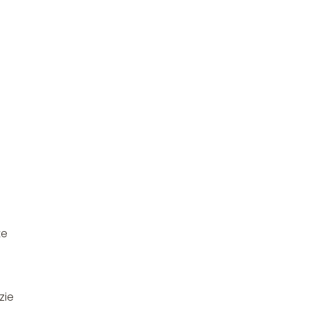
że
zie