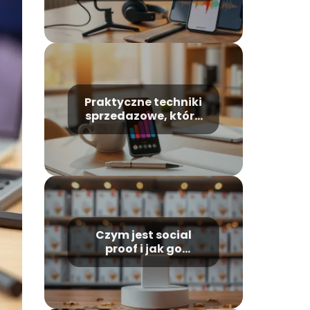
wiedzy i inspiracji
Praktyczne techniki
sprzedazowe, które
działają
Czym jest social
proof i jak go
stosować w
marketingu?