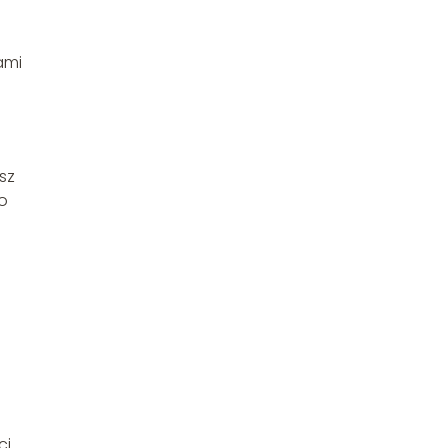
ami
sz
to
ci