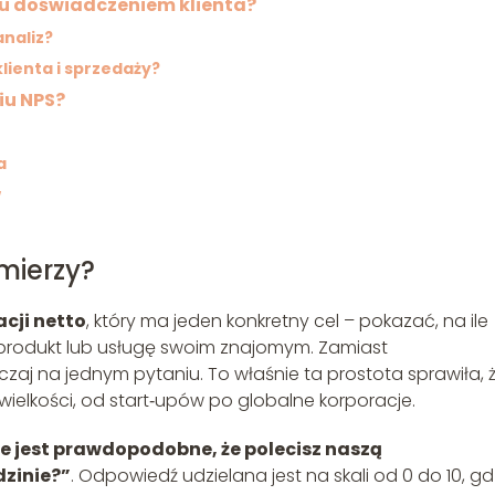
u doświadczeniem klienta?
naliz?
lienta i sprzedaży?
iu NPS?
a
w
 mierzy?
cji netto
, który ma jeden konkretny cel – pokazać, na ile
, produkt lub usługę swoim znajomym. Zamiast
zaj na jednym pytaniu. To właśnie ta prostota sprawiła, 
 wielkości, od start‑upów po globalne korporacje.
le jest prawdopodobne, że polecisz naszą
zinie?”
. Odpowiedź udzielana jest na skali od 0 do 10, gd