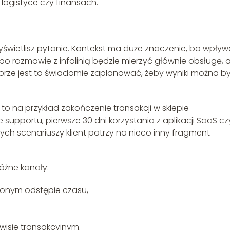
logistyce czy finansach.
yświetlisz pytanie. Kontekst ma duże znaczenie, bo wpływ
ż po rozmowie z infolinią będzie mierzyć głównie obsługę, 
obrze jest to świadomie zaplanować, żeby wyniki można b
 na przykład zakończenie transakcji w sklepie
 supportu, pierwsze 30 dni korzystania z aplikacji SaaS cz
tych scenariuszy klient patrzy na nieco inny fragment
różne kanały:
ślonym odstępie czasu,
rwisie transakcyjnym.