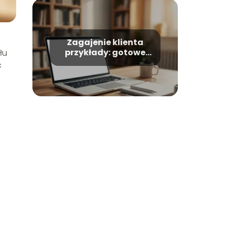
Zagajenie klienta
przykłady: gotowe
łu
formułki i warianty
ć