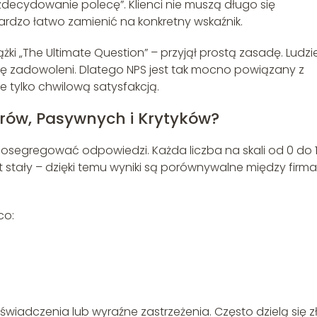
zdecydowanie polecę”. Klienci nie muszą długo się
bardzo łatwo zamienić na konkretny wskaźnik.
ążki „The Ultimate Question” – przyjął prostą zasadę. Ludzi
wdę zadowoleni. Dlatego NPS jest tak mocno powiązany z
nie tylko chwilową satysfakcją.
orów, Pasywnych i Krytyków?
posegregować odpowiedzi. Każda liczba na skali od 0 do 
st stały – dzięki temu wyniki są porównywalne między firma
co:
iadczenia lub wyraźne zastrzeżenia. Często dzielą się z