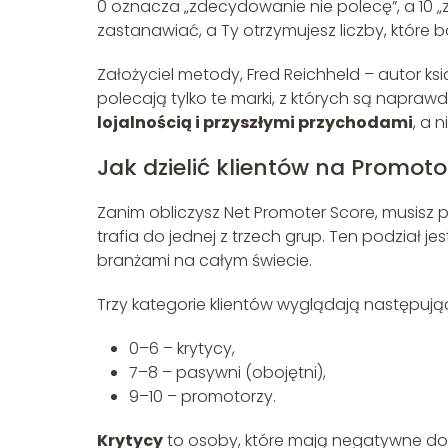
0 oznacza „zdecydowanie nie polecę”, a 10 „
zastanawiać, a Ty otrzymujesz liczby, które 
Założyciel metody, Fred Reichheld – autor ksi
polecają tylko te marki, z których są napra
lojalnością i przyszłymi przychodami
, a 
Jak dzielić klientów na Promot
Zanim obliczysz Net Promoter Score, musisz 
trafia do jednej z trzech grup. Ten podział je
branżami na całym świecie.
Trzy kategorie klientów wyglądają następują
0–6 – krytycy,
7–8 – pasywni (obojętni),
9–10 – promotorzy.
Krytycy
to osoby, które mają negatywne dośw