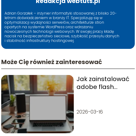
Redakcja webtuts.pl
Adrian Gorzałek – inżynier informatyki stosowanej z blisko 20-
letnim doświadczeniem w branży IT. Specjalizuję się w
optymalizacji wydajności serwerów, architekturze stron
opartych na systemie WordPress oraz wdrażaniu
nowoczesnych technologii webowych. W swojej pracy kładę
nacisk na bezpieczeństwo sieciowe, szybkość przesyłu danych
i stabilność infrastruktury hostingowej.
Może Cię również zainteresować
Jak zainstalować
adobe flash
player 64-bit
windows 10 na
komputerze?
2026-03-16