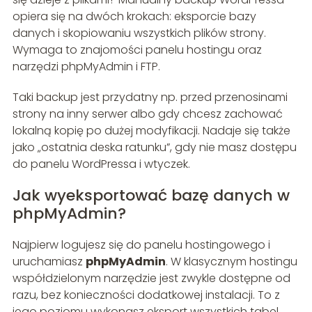
opiera się na dwóch krokach: eksporcie bazy
danych i skopiowaniu wszystkich plików strony.
Wymaga to znajomości panelu hostingu oraz
narzędzi phpMyAdmin i FTP.
Taki backup jest przydatny np. przed przenosinami
strony na inny serwer albo gdy chcesz zachować
lokalną kopię po dużej modyfikacji. Nadaje się także
jako „ostatnia deska ratunku”, gdy nie masz dostępu
do panelu WordPressa i wtyczek.
Jak wyeksportować bazę danych w
phpMyAdmin?
Najpierw logujesz się do panelu hostingowego i
uruchamiasz
phpMyAdmin
. W klasycznym hostingu
współdzielonym narzędzie jest zwykle dostępne od
razu, bez konieczności dodatkowej instalacji. To z
jego poziomu wykonasz eksport wszystkich tabel