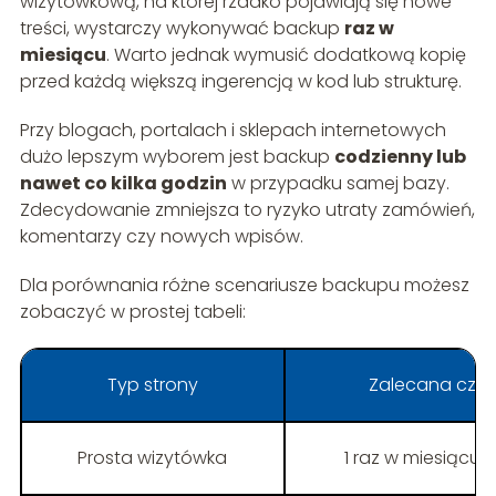
wizytówkową, na której rzadko pojawiają się nowe
treści, wystarczy wykonywać backup
raz w
miesiącu
. Warto jednak wymusić dodatkową kopię
przed każdą większą ingerencją w kod lub strukturę.
Przy blogach, portalach i sklepach internetowych
dużo lepszym wyborem jest backup
codzienny lub
nawet co kilka godzin
w przypadku samej bazy.
Zdecydowanie zmniejsza to ryzyko utraty zamówień,
komentarzy czy nowych wpisów.
Dla porównania różne scenariusze backupu możesz
zobaczyć w prostej tabeli:
Typ strony
Zalecana częs
Prosta wizytówka
1 raz w miesiącu 