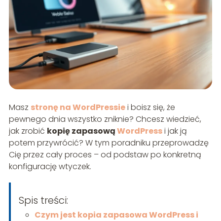
Masz
stronę na WordPressie
i boisz się, że
pewnego dnia wszystko zniknie? Chcesz wiedzieć,
jak zrobić
kopię zapasową
WordPress
i jak ją
potem przywrócić? W tym poradniku przeprowadzę
Cię przez cały proces – od podstaw po konkretną
konfigurację wtyczek.
Spis treści:
Czym jest kopia zapasowa WordPress i