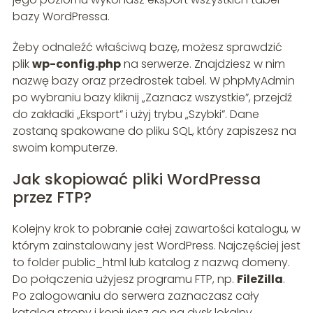
bazy WordPressa.
Żeby odnaleźć właściwą bazę, możesz sprawdzić
plik
wp-config.php
na serwerze. Znajdziesz w nim
nazwę bazy oraz przedrostek tabel. W phpMyAdmin
po wybraniu bazy kliknij „Zaznacz wszystkie”, przejdź
do zakładki „Eksport” i użyj trybu „Szybki”. Dane
zostaną spakowane do pliku SQL, który zapiszesz na
swoim komputerze.
Jak skopiować pliki WordPressa
przez FTP?
Kolejny krok to pobranie całej zawartości katalogu, w
którym zainstalowany jest WordPress. Najczęściej jest
to folder public_html lub katalog z nazwą domeny.
Do połączenia użyjesz programu FTP, np.
FileZilla
.
Po zalogowaniu do serwera zaznaczasz cały
katalog strony i kopiujesz go na dysk lokalny.