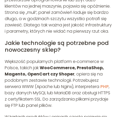
klientów na jednej maszynie, pojawia się opóźnienie.
Strona się „muli”, panel zamówień ładuje się bardzo
długo, a w godzinach szczytu wszystko potrafi się
zawiesić. Dlatego tak ważna jest jakość infrastruktury
i parametry, których nie widać na pierwszy rzut oka.
Jakie technologie są potrzebne pod
nowoczesny sklep?
Większość popularnych platform e‑commerce w
Polsce, takich jak
WooCommerce, PrestaShop,
Magento, OpenCart czy Shoper
, opiera się na
podobnym zestawie technologii. Potrzebujesz
serwera WWW (Apache lub Nginx), interpretera
PHP
,
bazy danych MySQL lub MariaDB oraz obsługi HTTPS
z certyfikatem SSL. Do zarządzania plikami przydaje
się FTP lub panel plików.
W kartach produktów i opisach często pojawia się