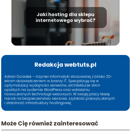
Jaki hosting dla sklepu
internetowego wybrać?
Redakcja webtuts.pl
Adrian Gorzałek – inżynier informatyki stosowanej z blisko 20-
letnim doświadczeniem w branży IT. Specjalizuję się w
optymalizacji wydajności serwerów, architekturze stron
opartych na systemie WordPress oraz wdrażaniu
nowoczesnych technologii webowych. W swojej pracy kładę
nacisk na bezpieczeństwo sieciowe, szybkość przesyłu danych
i stabilność infrastruktury hostingowej.
Może Cię również zainteresować