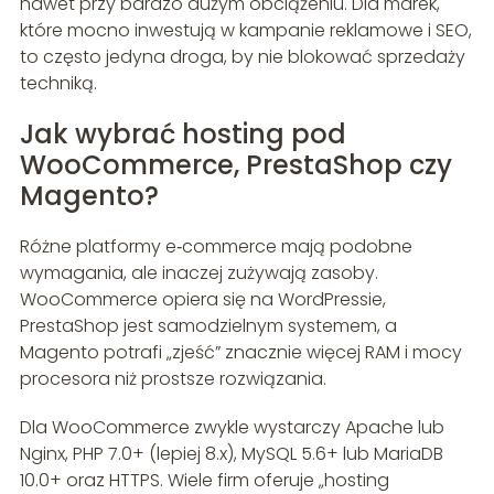
nawet przy bardzo dużym obciążeniu. Dla marek,
które mocno inwestują w kampanie reklamowe i SEO,
to często jedyna droga, by nie blokować sprzedaży
techniką.
Jak wybrać hosting pod
WooCommerce, PrestaShop czy
Magento?
Różne platformy e‑commerce mają podobne
wymagania, ale inaczej zużywają zasoby.
WooCommerce opiera się na WordPressie,
PrestaShop jest samodzielnym systemem, a
Magento potrafi „zjeść” znacznie więcej RAM i mocy
procesora niż prostsze rozwiązania.
Dla WooCommerce zwykle wystarczy Apache lub
Nginx, PHP 7.0+ (lepiej 8.x), MySQL 5.6+ lub MariaDB
10.0+ oraz HTTPS. Wiele firm oferuje „hosting