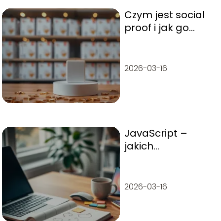
Czym jest social
proof i jak go
stosować w
marketingu?
2026-03-16
JavaScript –
jakich
frameworków się
uczyć?
2026-03-16