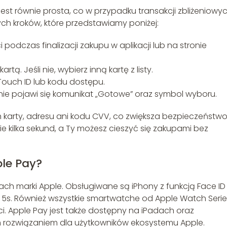
st równie prosta, co w przypadku transakcji zbliżeniowyc
ych kroków, które przedstawiamy poniżej:
podczas finalizacji zakupu w aplikacji lub na stronie
ą. Jeśli nie, wybierz inną kartę z listy.
Touch ID lub kodu dostępu.
ranie pojawi się komunikat „Gotowe” oraz symbol wyboru.
 karty, adresu ani kodu CVV, co zwiększa bezpieczeństwo 
ie kilka sekund, a Ty możesz cieszyć się zakupami bez
ple Pay?
ch marki Apple. Obsługiwane są iPhony z funkcją Face ID
5s. Również wszystkie smartwatche od Apple Watch Series
. Apple Pay jest także dostępny na iPadach oraz
 rozwiązaniem dla użytkowników ekosystemu Apple.