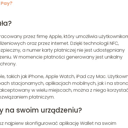
e Pay?
ała?
racowany przez firmę Apple, który umożliwia użytkowniko
żeniowych oraz przez internet. Dzięki technologii NFC,
zpieczny, a numer karty płatniczej nie jest udostępniany
niu. W momencie płatności generowany jest unikalny
chrony.
e, takich jak iPhone, Apple Watch, iPad czy Mac. Użytkow
ch stacjonarnych, aplikacjach mobilnych, jak i na stron
st akceptowany w wielu miejscach, można z niego korzysta
rozwiązaniem płatniczym.
y na swoim urządzeniu?
sz najpierw skonfigurować aplikację Wallet na swoim