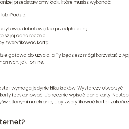
 poniżej przedstawiamy kroki, które musisz wykonać:
lub iPadzie.
 kredytową, debetową lub przedpłaconą.
isz jej dane ręcznie.
by zweryfikować kartę.
dzie gotowa do użycia, a Ty będziesz mógł korzystać z Ap
rnych, jak i online.
oste i wymaga jedynie kilku kroków. Wystarczy otworzyć
a karty i zeskanować lub ręcznie wpisać dane karty. Następ
świetlanymi na ekranie, aby zweryfikować kartę i zakońc
nternet?