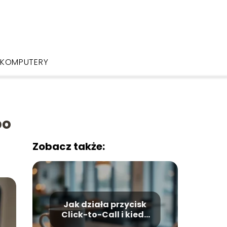
KOMPUTERY
po
Zobacz także:
Jak działa przycisk
Click-to-Call i kiedy
go stosować?