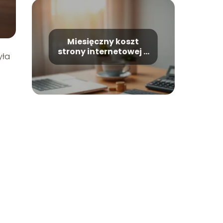
Miesięczny koszt
strony internetowej –
yła
co wpływa na cenę?