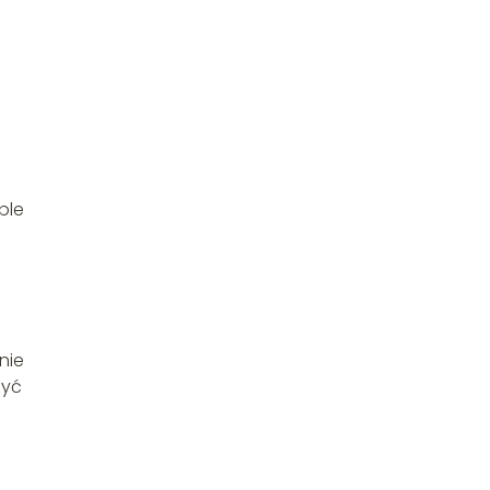
ple
nie
zyć