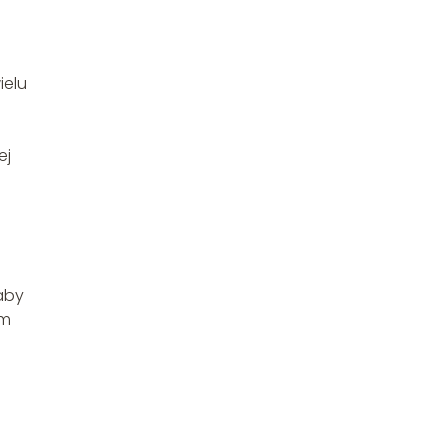
ielu
ej
 aby
ym