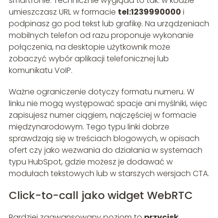
smartfonie. Technicznie wygląda to tak: w kodzie
umieszczasz URL w formacie
tel:1239990000
i
podpinasz go pod tekst lub grafikę. Na urządzeniach
mobilnych telefon od razu proponuje wykonanie
połączenia, na desktopie użytkownik może
zobaczyć wybór aplikacji telefonicznej lub
komunikatu VoIP.
Ważne ograniczenie dotyczy formatu numeru. W
linku nie mogą występować spacje ani myślniki, więc
zapisujesz numer ciągiem, najczęściej w formacie
międzynarodowym. Tego typu linki dobrze
sprawdzają się w treściach blogowych, w opisach
ofert czy jako wezwania do działania w systemach
typu HubSpot, gdzie możesz je dodawać w
modułach tekstowych lub w starszych wersjach CTA.
Click-to-call jako widget WebRTC
Bardziej zaawansowany poziom to
przycisk