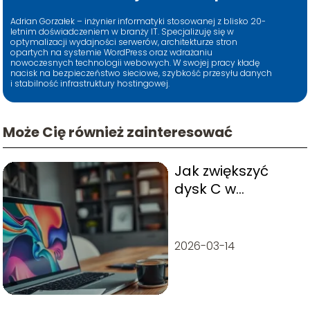
Adrian Gorzałek – inżynier informatyki stosowanej z blisko 20-
letnim doświadczeniem w branży IT. Specjalizuję się w
optymalizacji wydajności serwerów, architekturze stron
opartych na systemie WordPress oraz wdrażaniu
nowoczesnych technologii webowych. W swojej pracy kładę
nacisk na bezpieczeństwo sieciowe, szybkość przesyłu danych
i stabilność infrastruktury hostingowej.
Może Cię również zainteresować
Jak zwiększyć
dysk C w
Windows 10?
Sprawdzone
metody i porady
2026-03-14