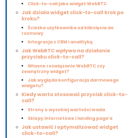
Click-to-call jako widget WebRTC
Jak działa widget click-to-call krok po
kroku?
Ścieżka użytkownika od kliknięcia do
rozmowy
Integracja z CRM i analityką
Jak WebRTC wpływa na działanie
przycisku click-to-call?
Własne rozwiązanie WebRTC czy
zewnętrzny widget?
Jak wygląda konfiguracja darmowego
widgetu?
Kiedy warto stosować przycisk click-to-
call?
Strony o wysokiej wartości leada
Sklepy internetowe i landing page’e
Jak ustawić i optymalizować widget
click-to-call?