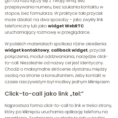
go i od razu łączy się z Twoją firmą. Bez
przepisywania numeru, bez szukania kontaktu w
stopce, bez formularza. W praktyce taki przycisk
może działać na dwa sposoby – jako zwykły link
telefoniczny lub jako
widget WebRTC
uruchamiający rozmowę w przeglądarce.
W polskich materiałach spotkasz różne określenia:
widget kontaktowy
,
callback widget
, przycisk
połączenia, moduł oddzwaniania, narzędzie click-
to-call. Niezależnie od nazwy cel jest identyczny.
Chodzi o maksymalne skrócenie dystansu między
osobą na stronie a konsultantem, żeby kontakt w
czasie rzeczywistym był możliwy jednym kliknięciem.
Click-to-call jako link „tel:”
Najprostsza forma click-to-call to link w treści strony,
który po kliknięciu uruchamia aplikację telefonu na