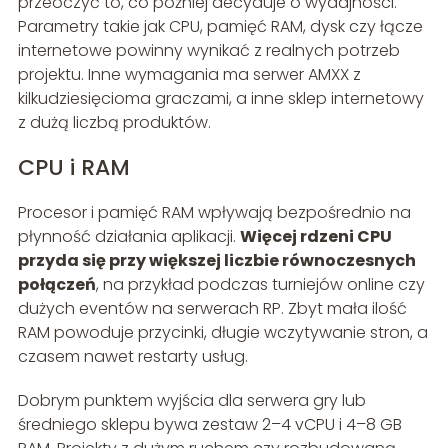
przeoczyć to, co później decyduje o wydajności.
Parametry takie jak CPU, pamięć RAM, dysk czy łącze
internetowe powinny wynikać z realnych potrzeb
projektu. Inne wymagania ma serwer AMXX z
kilkudziesięcioma graczami, a inne sklep internetowy
z dużą liczbą produktów.
CPU i RAM
Procesor i pamięć RAM wpływają bezpośrednio na
płynność działania aplikacji.
Więcej rdzeni CPU
przyda się przy większej liczbie równoczesnych
połączeń
, na przykład podczas turniejów online czy
dużych eventów na serwerach RP. Zbyt mała ilość
RAM powoduje przycinki, długie wczytywanie stron, a
czasem nawet restarty usług.
Dobrym punktem wyjścia dla serwera gry lub
średniego sklepu bywa zestaw 2–4 vCPU i 4–8 GB