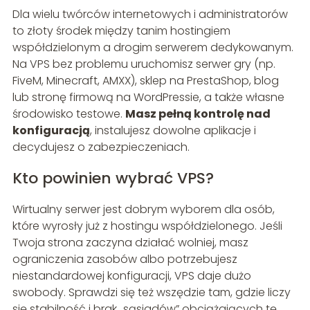
Dla wielu twórców internetowych i administratorów
to złoty środek między tanim hostingiem
współdzielonym a drogim serwerem dedykowanym.
Na VPS bez problemu uruchomisz serwer gry (np.
FiveM, Minecraft, AMXX), sklep na PrestaShop, blog
lub stronę firmową na WordPressie, a także własne
środowisko testowe.
Masz pełną kontrolę nad
konfiguracją
, instalujesz dowolne aplikacje i
decydujesz o zabezpieczeniach.
Kto powinien wybrać VPS?
Wirtualny serwer jest dobrym wyborem dla osób,
które wyrosły już z hostingu współdzielonego. Jeśli
Twoja strona zaczyna działać wolniej, masz
ograniczenia zasobów albo potrzebujesz
niestandardowej konfiguracji, VPS daje dużo
swobody. Sprawdzi się też wszędzie tam, gdzie liczy
się stabilność i brak „sąsiadów” obciążających tę