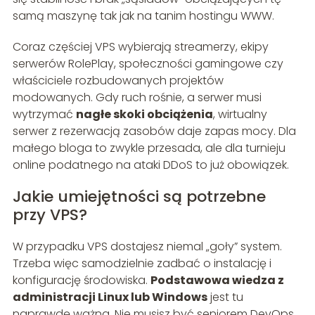
samą maszynę tak jak na tanim hostingu WWW.
Coraz częściej VPS wybierają streamerzy, ekipy
serwerów RolePlay, społeczności gamingowe czy
właściciele rozbudowanych projektów
modowanych. Gdy ruch rośnie, a serwer musi
wytrzymać
nagłe skoki obciążenia
, wirtualny
serwer z rezerwacją zasobów daje zapas mocy. Dla
małego bloga to zwykle przesada, ale dla turnieju
online podatnego na ataki DDoS to już obowiązek.
Jakie umiejętności są potrzebne
przy VPS?
W przypadku VPS dostajesz niemal „goły” system.
Trzeba więc samodzielnie zadbać o instalację i
konfigurację środowiska.
Podstawowa wiedza z
administracji Linux lub Windows
jest tu
naprawdę ważna. Nie musisz być seniorem DevOps,