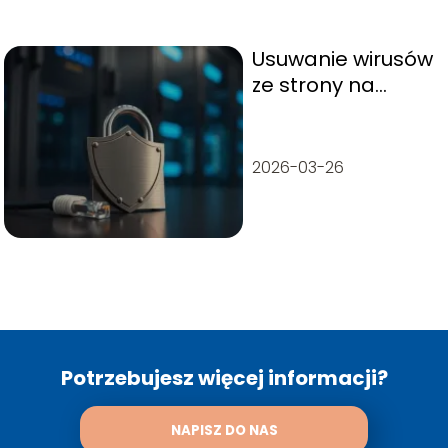
Usuwanie wirusów
ze strony na
WordPress: jak
przywrócić
bezpieczeństwo?
2026-03-26
Potrzebujesz więcej informacji?
NAPISZ DO NAS