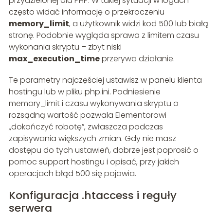
przydzielonej dla PHP. W takiej sytuacji w logach
często widać informację o przekroczeniu
memory_limit
, a użytkownik widzi kod 500 lub białą
stronę. Podobnie wygląda sprawa z limitem czasu
wykonania skryptu – zbyt niski
max_execution_time
przerywa działanie.
Te parametry najczęściej ustawisz w panelu klienta
hostingu lub w pliku php.ini. Podniesienie
memory_limit i czasu wykonywania skryptu o
rozsądną wartość pozwala Elementorowi
„dokończyć robotę”, zwłaszcza podczas
zapisywania większych zmian. Gdy nie masz
dostępu do tych ustawień, dobrze jest poprosić o
pomoc support hostingu i opisać, przy jakich
operacjach błąd 500 się pojawia.
Konfiguracja .htaccess i reguły
serwera