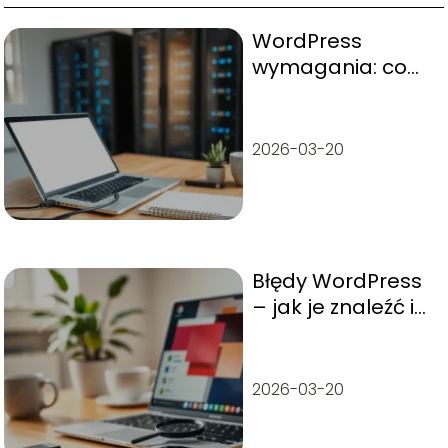
WordPress
wymagania: co
potrzebujesz, by
uruchomić
stronę?
2026-03-20
Błędy WordPress
– jak je znaleźć i
naprawić?
2026-03-20