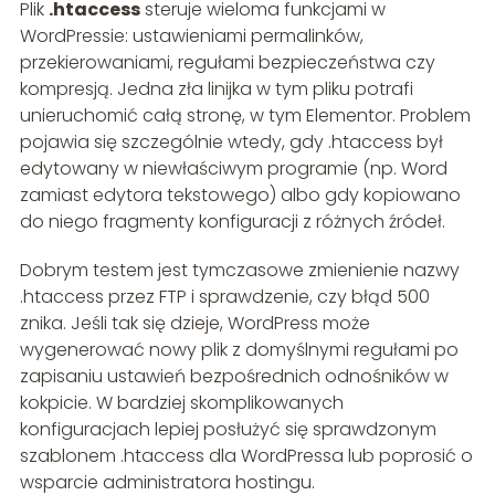
Plik
.htaccess
steruje wieloma funkcjami w
WordPressie: ustawieniami permalinków,
przekierowaniami, regułami bezpieczeństwa czy
kompresją. Jedna zła linijka w tym pliku potrafi
unieruchomić całą stronę, w tym Elementor. Problem
pojawia się szczególnie wtedy, gdy .htaccess był
edytowany w niewłaściwym programie (np. Word
zamiast edytora tekstowego) albo gdy kopiowano
do niego fragmenty konfiguracji z różnych źródeł.
Dobrym testem jest tymczasowe zmienienie nazwy
.htaccess przez FTP i sprawdzenie, czy błąd 500
znika. Jeśli tak się dzieje, WordPress może
wygenerować nowy plik z domyślnymi regułami po
zapisaniu ustawień bezpośrednich odnośników w
kokpicie. W bardziej skomplikowanych
konfiguracjach lepiej posłużyć się sprawdzonym
szablonem .htaccess dla WordPressa lub poprosić o
wsparcie administratora hostingu.